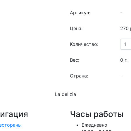
Артикул:
-
Цена:
270 
Количество:
Вес:
0 г.
Страна:
-
La delizia
игация
Часы работы
естораны
Ежедневно