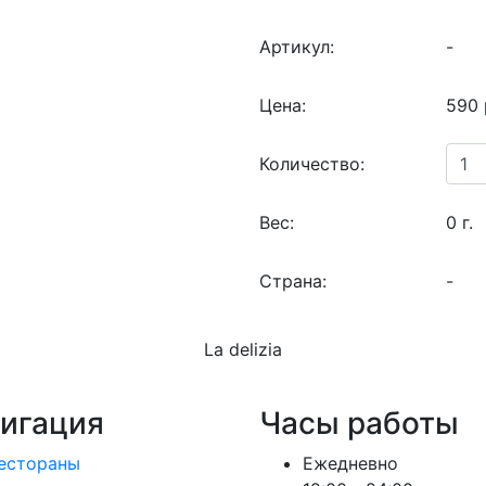
Артикул:
-
Цена:
590 
Количество:
Вес:
0 г.
Страна:
-
La delizia
игация
Часы работы
естораны
Ежедневно