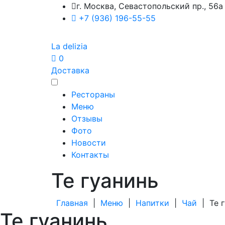
г. Москва, Севастопольский пр., 56а
+7 (936) 196-55-55
La delizia
0
Доставка
Рестораны
Меню
Отзывы
Фото
Новости
Контакты
Те гуанинь
Главная
|
Меню
|
Напитки
|
Чай
|
Те 
Те гуанинь