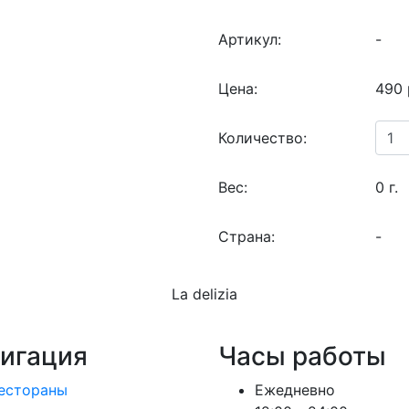
Артикул:
-
Цена:
490 
Количество:
Вес:
0 г.
Страна:
-
La delizia
игация
Часы работы
естораны
Ежедневно