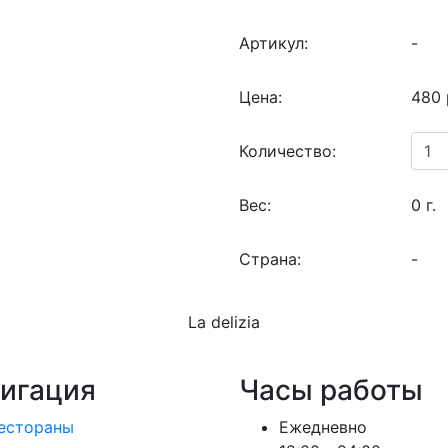
Артикул:
-
Цена:
480 
Количество:
Вес:
0 г.
Страна:
-
La delizia
игация
Часы работы
естораны
Ежедневно