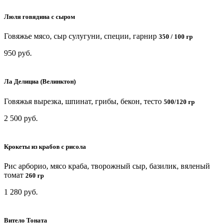
Люля говядина с сыром
Говяжье мясо, сыр сулугуни, специи, гарнир
350 / 100 гр
950 руб.
Ла Делициа (Велинктон)
Говяжья вырезка, шпинат, грибы, бекон, тесто
500/120 гр
2 500 руб.
Крокеты из крабов с рисола
Рис арборио, мясо краба, творожный сыр, базилик, вяленый
томат
260 гр
1 280 руб.
Витело Тоната