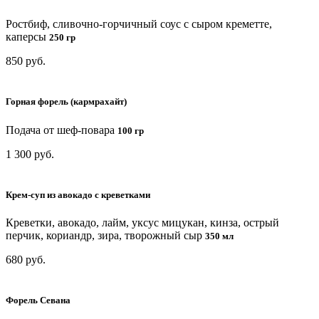
Ростбиф, сливочно-горчичный соус с сыром креметте,
каперсы
250 гр
850 руб.
Горная форель (кармрахайт)
Подача от шеф-повара
100 гр
1 300 руб.
Крем-суп из авокадо с креветками
Креветки, авокадо, лайм, уксус мицукан, кинза, острый
перчик, кориандр, зира, творожный сыр
350 мл
680 руб.
Форель Севана